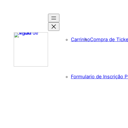
Pular
para
o
conteúdo
Carrinho
Compra de Ticke
Formulario de Inscrição P