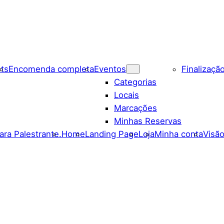
ts
Encomenda completa
Eventos
Finalizaçã
Categorias
Locais
Marcações
Minhas Reservas
ara Palestrante.
Home
Landing Page
Loja
Minha conta
Visão